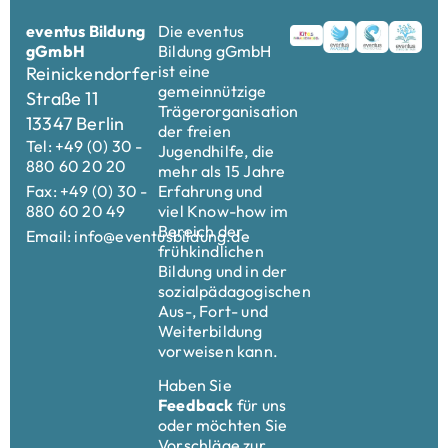
eventus Bildung
Die eventus
gGmbH
Bildung gGmbH
ist eine
Reinickendorfer
gemeinnützige
Straße 11
Trägerorganisation
13347 Berlin
der freien
Tel: +49 (0) 30 -
Jugendhilfe, die
880 60 20 20
mehr als 15 Jahre
Fax: +49 (0) 30 -
Erfahrung und
880 60 20 49
viel Know-how im
Bereich der
Email: info@eventusbildung.de
frühkindlichen
Bildung und in der
sozialpädagogischen
Aus-, Fort- und
Weiterbildung
vorweisen kann.
Haben Sie
Feedback
für uns
oder möchten Sie
Vorschläge zur