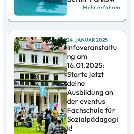
Mehr erfahren
24. JANUAR 2025
Infoveranstaltu
ng am
16.01.2025:
Starte jetzt
deine
Ausbildung an
der eventus
Fachschule für
Sozialpädagogi
k!