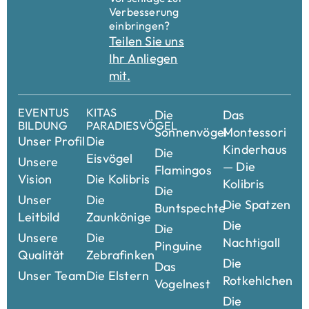
Verbesserung
einbringen?
Teilen Sie uns
Ihr Anliegen
mit.
EVENTUS
KITAS
Die
Das
BILDUNG
PARADIESVÖGEL
Sonnenvögel
Montessori
Unser Profil
Die
Kinderhaus
Die
Eisvögel
Unsere
— Die
Flamingos
Vision
Die Kolibris
Kolibris
Die
Unser
Die
Die Spatzen
Buntspechte
Leitbild
Zaunkönige
Die
Die
Unsere
Die
Nachtigall
Pinguine
Qualität
Zebrafinken
Die
Das
Unser Team
Die Elstern
Rotkehlchen
Vogelnest
Die