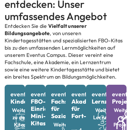
entdecken: Unser
umfassendes Angebot
Entdecken Sie die
Vielfalt unserer
Bildungsangebote
, von unseren
Kindertagesstätten und spezialisierten FBO-Kitas
bis zu den umfassenden Lernmöglichkeiten auf
unserem Eventus Campus. Dieser vereint eine
Fachschule, eine Akademie, ein Lernzentrum
sowie eine weitere Kindertagesstätte und bietet
ein breites Spektrum an Bildungsmöglichkeiten.
eventus
eventus
eventus
eventus
eventus
event
Kindertagesstätten
FBO-
Fachschule
Akademie
Lernzentrum
Projek
Einrichtungen
für
für
Weiter
Weiter zum
Weiter
Mini-
Sozialpädagogik
Fort-
zu den
Lernzentrum
den
Kitas
Kitas
Weiter zur
Projek