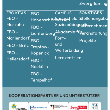
Zwergflamingo
FBO KITAS
CAMPUS
SONSTIGES
FBO -
FBO -
Fachschule für
Stellenangebo
Hohenschönhausen
Marzahn
Sozialpädagogik
Unternehmensk
FBO -
FBO -
Akademie für
Veranstaltung
Lichtenberg
Mariendorf
Fort-
Projekte
FBO -
und
FBO - Britz
Treptow-
Weiterbildung
FBO -
Köpenick
Lernzentrum
Hellersdorf
FBO -
Neukölln
FBO -
Tempelhof
KOOPERATIONSPARTNER UND UNTERSTÜTZER