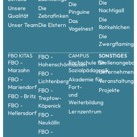
Die
Die
Unsere
Die
Nachtigall
Pinguine
Qualität
Zebrafinken
Die
Das
Unser Team
Die Elstern
Rotkehlchen
Vogelnest
Die
Zwergflamingo
FBO KITAS
CAMPUS
SONSTIGES
FBO -
FBO -
Fachschule für
Stellenangebo
Hohenschönhausen
Marzahn
Sozialpädagogik
Unternehmensk
FBO -
FBO -
Akademie für
Veranstaltung
Lichtenberg
Mariendorf
Fort-
Projekte
FBO -
und
FBO - Britz
Treptow-
Weiterbildung
FBO -
Köpenick
Lernzentrum
Hellersdorf
FBO -
Neukölln
FBO -