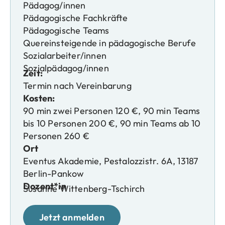
Pädagog/innen
Pädagogische Fachkräfte
Pädagogische Teams
Quereinsteigende in pädagogische Berufe
Sozialarbeiter/innen
Sozialpädagog/innen
Zeit:
Termin nach Vereinbarung
Kosten:
90 min zwei Personen 120 €, 90 min Teams
bis 10 Personen 200 €, 90 min Teams ab 10
Personen 260 €
Ort
Eventus Akademie, Pestalozzistr. 6A, 13187
Berlin-Pankow
Dozent*in
Susanne Wittenberg-Tschirch
Jetzt anmelden