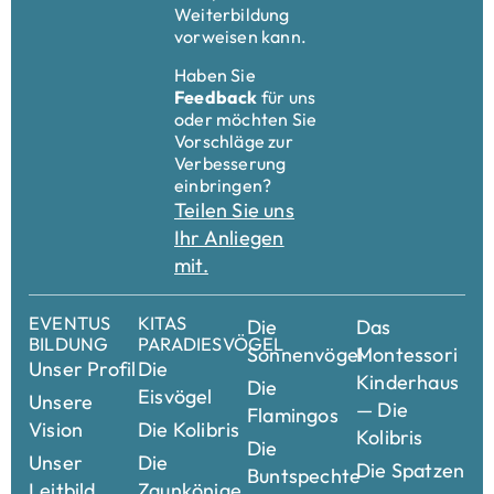
Weiterbildung
vorweisen kann.
Haben Sie
Feedback
für uns
oder möchten Sie
Vorschläge zur
Verbesserung
einbringen?
Teilen Sie uns
Ihr Anliegen
mit.
EVENTUS
KITAS
Die
Das
BILDUNG
PARADIESVÖGEL
Sonnenvögel
Montessori
Unser Profil
Die
Kinderhaus
Die
Eisvögel
Unsere
— Die
Flamingos
Vision
Die Kolibris
Kolibris
Die
Unser
Die
Die Spatzen
Buntspechte
Leitbild
Zaunkönige