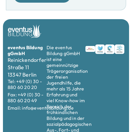
eventus Bildung
Die eventus
gGmbH
Bildung gGmbH
ist eine
Reinickendorfer
gemeinnützige
Straße 11
Trägerorganisation
13347 Berlin
der freien
Tel: +49 (0) 30 -
Jugendhilfe, die
880 60 20 20
mehr als 15 Jahre
Fax: +49 (0) 30 -
Erfahrung und
880 60 20 49
viel Know-how im
Bereich der
Email: info@eventusbildung.de
frühkindlichen
Bildung und in der
sozialpädagogischen
Aus-, Fort- und