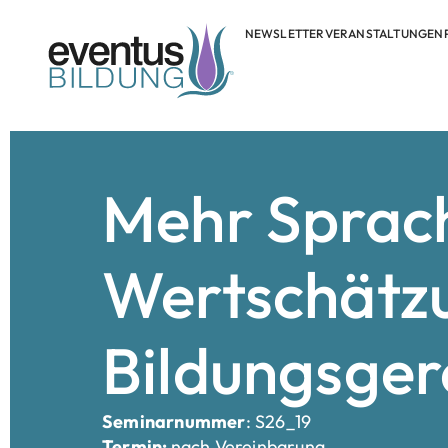
NEWSLETTER
VERANSTALTUNGEN
Mehr Sprac
Wertschätz
Bildungsger
Seminarnummer
: S26_19
Termin:
nach Vereinbarung