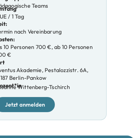
ädagogische Teams
mfang
UE / 1 Tag
it:
ermin nach Vereinbarung
osten:
is 10 Personen 700 €, ab 10 Personen
00 €
rt
ventus Akademie, Pestalozzistr. 6A,
3187 Berlin-Pankow
ozent*in
usanne Wittenberg-Tschirch
Jetzt anmelden