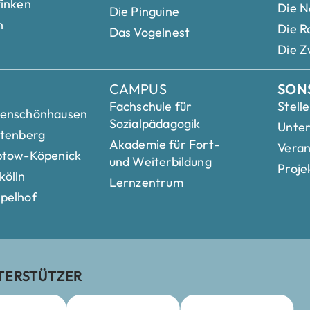
finken
Die N
Die Pinguine
n
Die R
Das Vogelnest
Die Z
CAMPUS
SON
Fachschule für
Stell
henschönhausen
Sozialpädagogik
Unte
htenberg
Akademie für Fort-
Veran
ptow-Köpenick
und Weiterbildung
Proje
kölln
Lernzentrum
pelhof
TERSTÜTZER