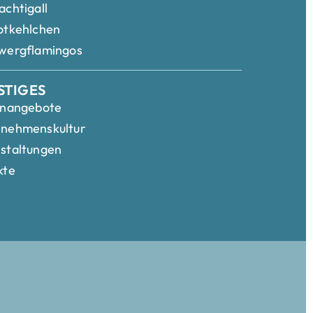
achtigall
otkehlchen
wergflamingos
STIGES
enangebote
rnehmenskultur
staltungen
kte