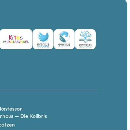
ontessori
rhaus — Die Kolibris
patzen