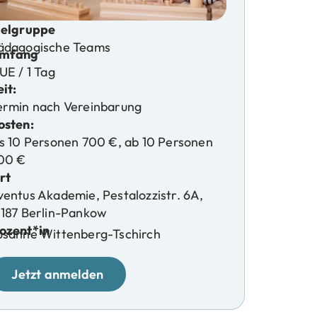
ielgruppe
ädagogische Teams
mfang
UE / 1 Tag
it:
ermin nach Vereinbarung
osten:
is 10 Personen 700 €, ab 10 Personen
00 €
rt
ventus Akademie, Pestalozzistr. 6A,
3187 Berlin-Pankow
ozent*in
usanne Wittenberg-Tschirch
Jetzt anmelden