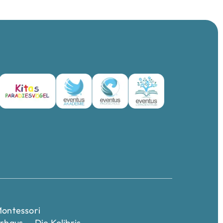
ontessori
rhaus — Die Kolibris