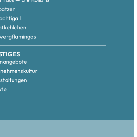
patzen
achtigall
otkehlchen
wergflamingos
STIGES
enangebote
rnehmenskultur
staltungen
kte