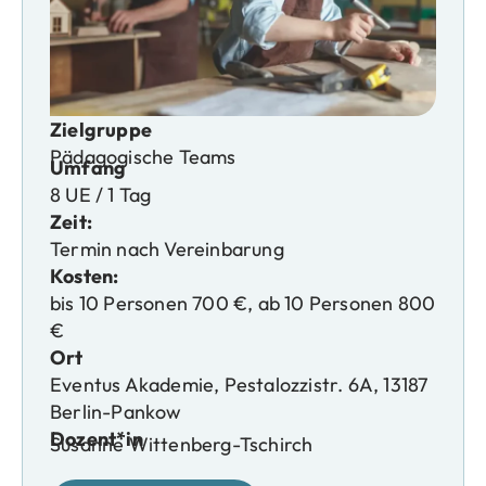
Zielgruppe
Pädagogische Teams
Umfang
8 UE / 1 Tag
Zeit:
Termin nach Vereinbarung
Kosten:
bis 10 Personen 700 €, ab 10 Personen 800
€
Ort
Eventus Akademie, Pestalozzistr. 6A, 13187
Berlin-Pankow
Dozent*in
Susanne Wittenberg-Tschirch