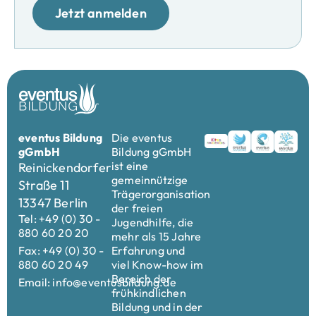
Jetzt anmelden
eventus Bildung
Die eventus
gGmbH
Bildung gGmbH
ist eine
Reinickendorfer
gemeinnützige
Straße 11
Trägerorganisation
13347 Berlin
der freien
Tel: +49 (0) 30 -
Jugendhilfe, die
880 60 20 20
mehr als 15 Jahre
Fax: +49 (0) 30 -
Erfahrung und
880 60 20 49
viel Know-how im
Bereich der
Email: info@eventusbildung.de
frühkindlichen
Bildung und in der