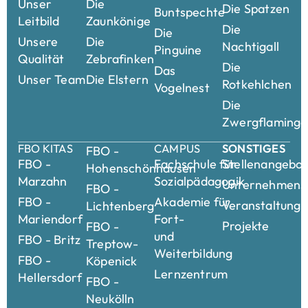
Unser
Die
Die Spatzen
Buntspechte
Leitbild
Zaunkönige
Die
Die
Unsere
Die
Nachtigall
Pinguine
Qualität
Zebrafinken
Die
Das
Unser Team
Die Elstern
Rotkehlchen
Vogelnest
Die
Zwergflamingo
FBO KITAS
CAMPUS
SONSTIGES
FBO -
FBO -
Fachschule für
Stellenangebo
Hohenschönhausen
Marzahn
Sozialpädagogik
Unternehmensk
FBO -
FBO -
Akademie für
Veranstaltung
Lichtenberg
Mariendorf
Fort-
Projekte
FBO -
und
FBO - Britz
Treptow-
Weiterbildung
FBO -
Köpenick
Lernzentrum
Hellersdorf
FBO -
Neukölln