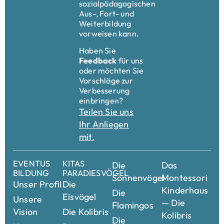
sozialpädagogischen
Aus-, Fort- und
Weiterbildung
vorweisen kann.
Haben Sie
Feedback
für uns
oder möchten Sie
Vorschläge zur
Verbesserung
einbringen?
Teilen Sie uns
Ihr Anliegen
mit.
EVENTUS
KITAS
Die
Das
BILDUNG
PARADIESVÖGEL
Sonnenvögel
Montessori
Unser Profil
Die
Kinderhaus
Die
Eisvögel
Unsere
— Die
Flamingos
Vision
Die Kolibris
Kolibris
Die