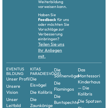
Weiterbildung
vorweisen kann.
Haben Sie
Feedback
für uns
oder möchten Sie
Vorschläge zur
Verbesserung
einbringen?
Teilen Sie uns
Ihr Anliegen
mit.
EVENTUS
KITAS
Die
Das
BILDUNG
PARADIESVÖGEL
Sonnenvögel
Montessori
Unser Profil
Die
Kinderhaus
Die
Eisvögel
Unsere
— Die
Flamingos
Vision
Die Kolibris
Kolibris
Die
Unser
Die
Die Spatzen
Buntspechte
Leitbild
Zaunkönige