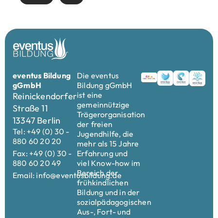
eventus Bildung
Die eventus
gGmbH
Bildung gGmbH
ist eine
Reinickendorfer
gemeinnützige
Straße 11
Trägerorganisation
13347 Berlin
der freien
Tel: +49 (0) 30 -
Jugendhilfe, die
880 60 20 20
mehr als 15 Jahre
Fax: +49 (0) 30 -
Erfahrung und
880 60 20 49
viel Know-how im
Bereich der
Email: info@eventusbildung.de
frühkindlichen
Bildung und in der
sozialpädagogischen
Aus-, Fort- und