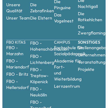
Die
Die
Unsere
Die
Nachtigall
Pinguine
Qualität
Zebrafinken
Die
Das
Unser Team
Die Elstern
Rotkehlchen
Vogelnest
Die
Zwergflamingo
FBO KITAS
CAMPUS
SONSTIGES
FBO -
FBO -
Fachschule für
Stellenangebo
Hohenschönhausen
Marzahn
Sozialpädagogik
Unternehmensk
FBO -
FBO -
Akademie für
Veranstaltung
Lichtenberg
Mariendorf
Fort-
Projekte
FBO -
und
FBO - Britz
Treptow-
Weiterbildung
FBO -
Köpenick
Lernzentrum
Hellersdorf
FBO -
Neukölln
FBO -