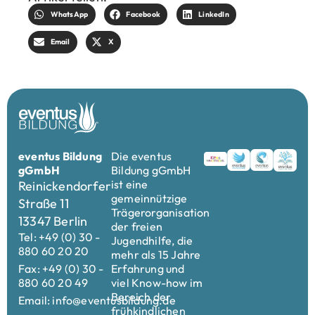
WhatsApp
Facebook
LinkedIn
Email
X
eventus Bildung
Die eventus
gGmbH
Bildung gGmbH
ist eine
Reinickendorfer
gemeinnützige
Straße 11
Trägerorganisation
13347 Berlin
der freien
Tel: +49 (0) 30 -
Jugendhilfe, die
880 60 20 20
mehr als 15 Jahre
Fax: +49 (0) 30 -
Erfahrung und
880 60 20 49
viel Know-how im
Bereich der
Email: info@eventusbildung.de
frühkindlichen