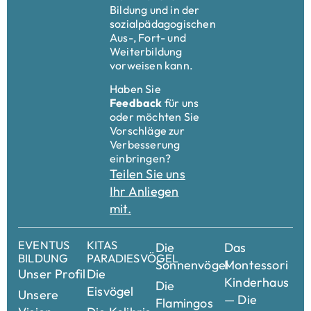
Bildung und in der
sozialpädagogischen
Aus-, Fort- und
Weiterbildung
vorweisen kann.
Haben Sie
Feedback
für uns
oder möchten Sie
Vorschläge zur
Verbesserung
einbringen?
Teilen Sie uns
Ihr Anliegen
mit.
EVENTUS
KITAS
Die
Das
BILDUNG
PARADIESVÖGEL
Sonnenvögel
Montessori
Unser Profil
Die
Kinderhaus
Die
Eisvögel
Unsere
— Die
Flamingos