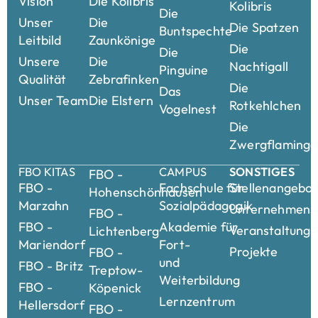
Vision
Die Kolibris
Kolibris
Die
Unser
Die
Die Spatzen
Buntspechte
Leitbild
Zaunkönige
Die
Die
Unsere
Die
Nachtigall
Pinguine
Qualität
Zebrafinken
Die
Das
Unser Team
Die Elstern
Rotkehlchen
Vogelnest
Die
Zwergflamingo
FBO KITAS
CAMPUS
SONSTIGES
FBO -
FBO -
Fachschule für
Stellenangebo
Hohenschönhausen
Marzahn
Sozialpädagogik
Unternehmensk
FBO -
FBO -
Akademie für
Veranstaltung
Lichtenberg
Mariendorf
Fort-
Projekte
FBO -
und
FBO - Britz
Treptow-
Weiterbildung
FBO -
Köpenick
Lernzentrum
Hellersdorf
FBO -