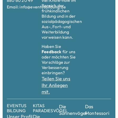
880 60 20 49
viel Know-how im
Bereich der
Email: info@eventusbildung.de
frühkindlichen
Bildung und in der
sozialpädagogischen
Aus-, Fort- und
Weiterbildung
vorweisen kann.
Haben Sie
Feedback
für uns
oder möchten Sie
Vorschläge zur
Verbesserung
einbringen?
Teilen Sie uns
Ihr Anliegen
mit.
EVENTUS
KITAS
Die
Das
BILDUNG
PARADIESVÖGEL
Sonnenvögel
Montessori
Unser Profil
Die