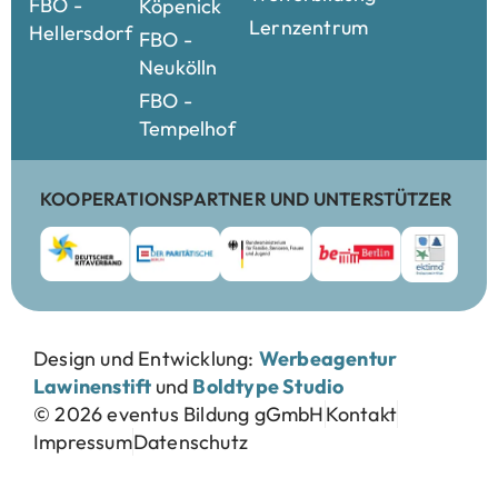
FBO -
Köpenick
Lernzentrum
Hellersdorf
FBO -
Neukölln
FBO -
Tempelhof
KOOPERATIONSPARTNER UND UNTERSTÜTZER
Design und Entwicklung:
Werbeagentur
Lawinenstift
und
Boldtype Studio
© 2026 eventus Bildung gGmbH
Kontakt
Impressum
Datenschutz