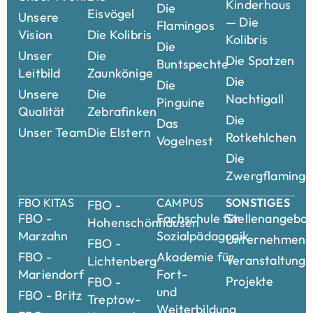
Kinderhaus
Die
Eisvögel
Unsere
— Die
Flamingos
Vision
Die Kolibris
Kolibris
Die
Unser
Die
Die Spatzen
Buntspechte
Leitbild
Zaunkönige
Die
Die
Unsere
Die
Nachtigall
Pinguine
Qualität
Zebrafinken
Die
Das
Unser Team
Die Elstern
Rotkehlchen
Vogelnest
Die
Zwergflamingo
FBO KITAS
CAMPUS
SONSTIGES
FBO -
FBO -
Fachschule für
Stellenangebo
Hohenschönhausen
Marzahn
Sozialpädagogik
Unternehmensk
FBO -
FBO -
Akademie für
Veranstaltung
Lichtenberg
Mariendorf
Fort-
Projekte
FBO -
und
FBO - Britz
Treptow-
Weiterbildung