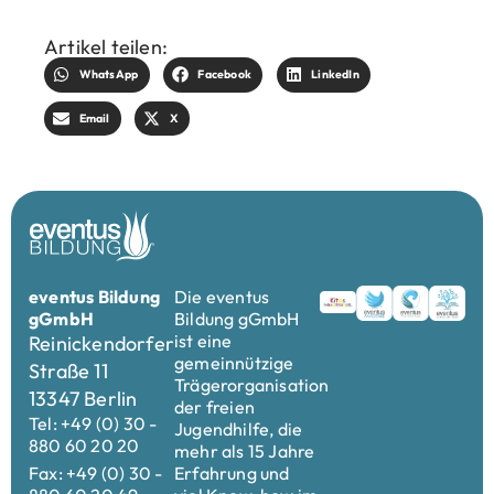
Artikel teilen:
WhatsApp
Facebook
LinkedIn
Email
X
eventus Bildung
Die eventus
gGmbH
Bildung gGmbH
ist eine
Reinickendorfer
gemeinnützige
Straße 11
Trägerorganisation
13347 Berlin
der freien
Tel: +49 (0) 30 -
Jugendhilfe, die
880 60 20 20
mehr als 15 Jahre
Fax: +49 (0) 30 -
Erfahrung und