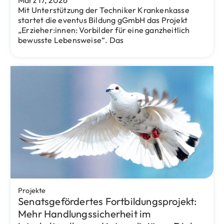
Eventus Bildung
Berlin-Tag 2025 – Deutschlands größte
Job- und Informationsmesse: Viele
Gespräche, neue Kontakte und große
Nachfrage nach Quereinstieg
Oktober 13, 2025
Deutschlands größte Job- und Informationsmesse
für pädagogische Fachkräfte, Lehrkräfte und
Quereinsteiger:innen fand am 11. Oktober in der
STATION Berlin statt.