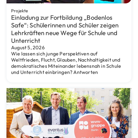
Projekte
Senatsgefördertes Fortbildungsprojekt:
Mehr Handlungssicherheit im
interkulturellen und interreligiösen Dialog
II (kostenlos)
Februar 10, 2026
In einer pluralen und vielfältigen Gesellschaft
stärkt der interkulturelle und interreligiöse Dialog
Offenheit, Verständnis und ein respektvolles
Miteinander. Das Projekt