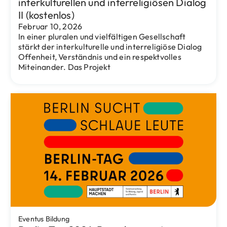
Kitas
Sichern Sie sich jetzt einen Kitaplatz in
der Kita „Vogelnest“! Hier wächst
Kindheit im Grünen – zwischen
Obstbäumen und Wiesen am Rand eines
Naturschutzgebiets
September 30, 2025
In unserer Kita „Das Vogelnest“ in
Berlin‑Wartenberg erleben Kinder Natur,
Gemeinschaft und Bildung jeden Tag hautnah –
barfuß über Wiesen,