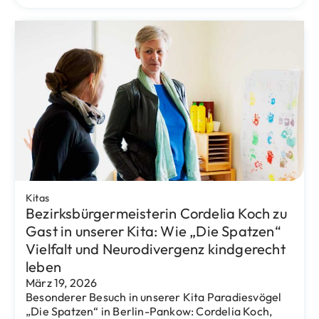
buntes Nachbarschaftsprojekt
verwandelt
November 25, 2025
Vor der Kita Paradiesvögel „Die Elstern“ in der
Schönwalder Straße gab es für die Kinder lange
Zeit einen echten Ärgernis-Ort:
Eventus Bildung
In Erinnerung an Prof. Dr. Udo Steinbach: