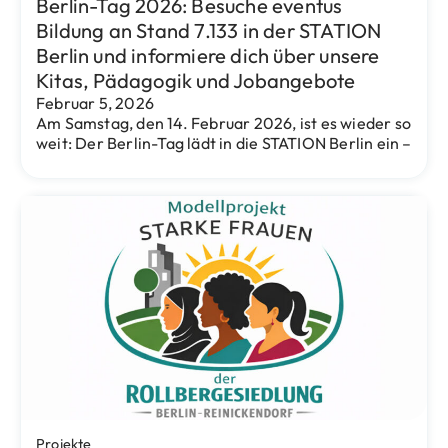
Eventus Bildung
Vielfalt professionell gestalten: Das
Kartenset „Die Kita als interkultureller
Ort“ – liefert kultur- und religionssensible
Methoden für mehr Handlungssicherheit
in der pädagogischen Praxis
September 30, 2025
Das neue Kartenset von Christine Klarer El-Wadia
(Bildungsreferentin bei eventus Bildung) ist dafür
gemacht, im Kitaalltag anlassbezogen und gezielt
eingesetzt