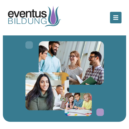
Kitas
Bezirksbürgermeisterin Cordelia Koch zu
Gast in unserer Kita: Wie „Die Spatzen“
Vielfalt und Neurodivergenz kindgerecht
leben
März 19, 2026
Besonderer Besuch in unserer Kita Paradiesvögel
„Die Spatzen“ in Berlin-Pankow: Cordelia Koch,
Bezirksbürgermeisterin von Pankow, war bei uns zu
Gast,