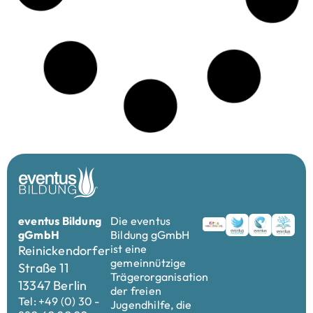
Campus, Projekte
Werde kreativ, gestalte mit – und mach
deine Stimme hörbar: Das
Jugendmedien-Camp „Bodenlos Safe“ in
Berlin lädt dich ein!
Juli 21, 2025
Du bist zwischen 16 und 19 Jahre alt und möchtest
kreativ werden? Du interessierst dich für Film,
Theater, Podcasts oder