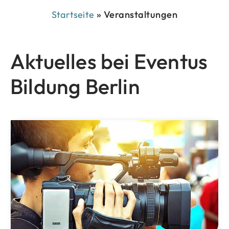
Projekte
Mit Unterstützung der Techniker
Krankenkasse: eventus Bildung startet
ein Projekt, das pädagogische
Fachkräfte als Vorbilder stärkt
März 17, 2026
Mit Unterstützung der Techniker Krankenkasse
startet die eventus Bildung gGmbH das Projekt
„Erzieher:innen: Vorbilder für eine ganzheitlich
bewusste Lebensweise“. Das