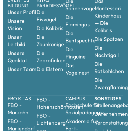
Kitas
Freie Kitaplätze in unserer Kita „Die
Spatzen“: Jetzt Ihrem Kind in
Berlin‑Pankow einen liebevollen Lern‑
und Erlebnisraum sichern
Juli 2, 2025
Liebe Eltern, liebe Familien, suchen Sie für das
Kita-Jahr 2025/26 noch einen Platz für Ihr Kind? In
der Kita „Die